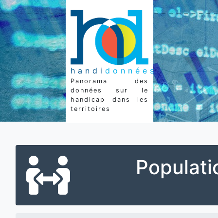
handi
données
Panorama des
données sur le
handicap dans les
territoires
Populati