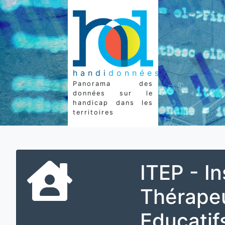
handi
données
Panorama des
données sur le
handicap dans les
territoires
ITEP - In
Thérape
Educatif