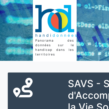
handi
données
Panorama des
données sur le
handicap dans les
territoires
SAVS - S
d'Accom
la Vie So