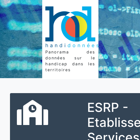
handi
données
Panorama des
données sur le
handicap dans les
territoires
ESRP -
Etabliss
Services